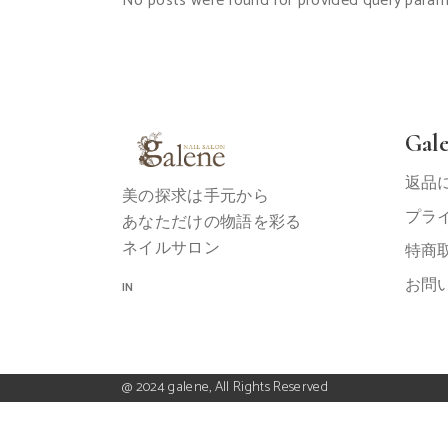
No posts were found for provided query param
Ga
返品
美の探求は手元から
プラ
あなただけの物語を彩る
ネイルサロン
特商
お問
IN
@ 2024 galene, All Rights Reserved